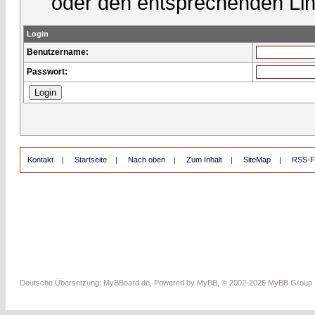
oder den entsprechenden Lin
Login
Benutzername:
Passwort:
Kontakt
|
Startseite
|
Nach oben
|
Zum Inhalt
|
SiteMap
|
RSS-F
Deutsche Übersetzung:
MyBBoard.de
, Powered by
MyBB
, © 2002-2026
MyBB Group