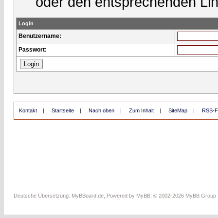
oder den entsprechenden Lin
Login
Benutzername:
Passwort:
Kontakt
|
Startseite
|
Nach oben
|
Zum Inhalt
|
SiteMap
|
RSS-F
Deutsche Übersetzung:
MyBBoard.de
, Powered by
MyBB
, © 2002-2026
MyBB Group