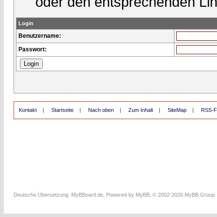
oder den entsprechenden Lin
Login
Benutzername:
Passwort:
Kontakt
|
Startseite
|
Nach oben
|
Zum Inhalt
|
SiteMap
|
RSS-F
Deutsche Übersetzung:
MyBBoard.de
, Powered by
MyBB
, © 2002-2026
MyBB Group