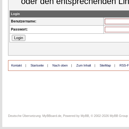
oder den entsprechenden Lin
Login
Benutzername:
Passwort:
Kontakt
|
Startseite
|
Nach oben
|
Zum Inhalt
|
SiteMap
|
RSS-F
Deutsche Übersetzung:
MyBBoard.de
, Powered by
MyBB
, © 2002-2026
MyBB Group