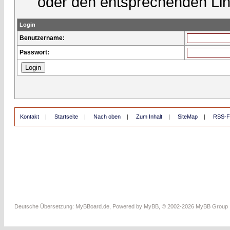
oder den entsprechenden Lin
Login
Benutzername:
Passwort:
Kontakt
|
Startseite
|
Nach oben
|
Zum Inhalt
|
SiteMap
|
RSS-F
Deutsche Übersetzung:
MyBBoard.de
, Powered by
MyBB
, © 2002-2026
MyBB Group