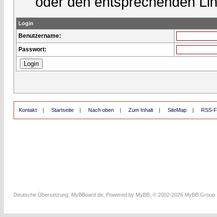
oder den entsprechenden Lin
Login
Benutzername:
Passwort:
Kontakt
|
Startseite
|
Nach oben
|
Zum Inhalt
|
SiteMap
|
RSS-F
Deutsche Übersetzung:
MyBBoard.de
, Powered by
MyBB
, © 2002-2026
MyBB Group