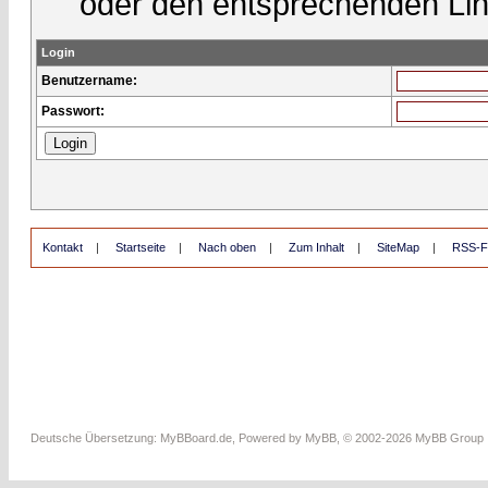
oder den entsprechenden Lin
Login
Benutzername:
Passwort:
Kontakt
|
Startseite
|
Nach oben
|
Zum Inhalt
|
SiteMap
|
RSS-F
Deutsche Übersetzung:
MyBBoard.de
, Powered by
MyBB
, © 2002-2026
MyBB Group