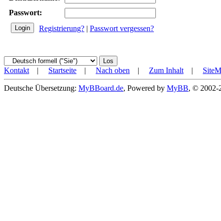
Passwort:
Registrierung?
|
Passwort vergessen?
Kontakt
|
Startseite
|
Nach oben
|
Zum Inhalt
|
Site
Deutsche Übersetzung:
MyBBoard.de
, Powered by
MyBB
, © 2002