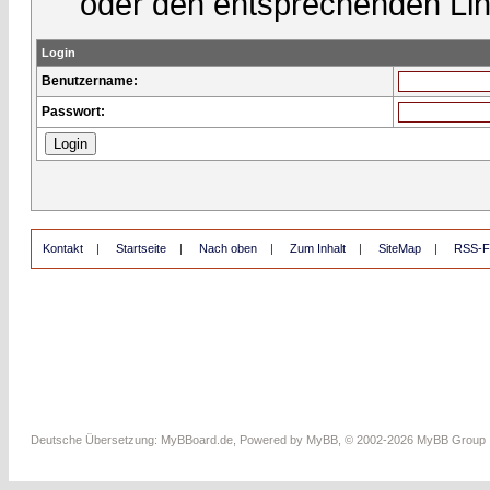
oder den entsprechenden Lin
Login
Benutzername:
Passwort:
Kontakt
|
Startseite
|
Nach oben
|
Zum Inhalt
|
SiteMap
|
RSS-F
Deutsche Übersetzung:
MyBBoard.de
, Powered by
MyBB
, © 2002-2026
MyBB Group