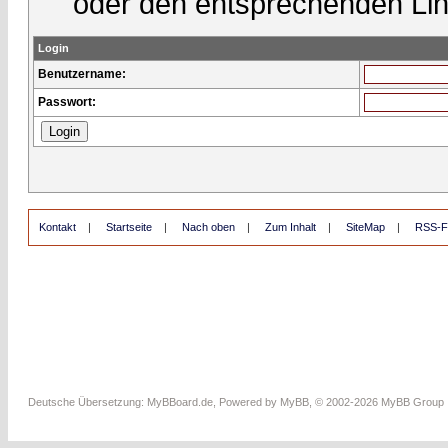
oder den entsprechenden Lin
Login
Benutzername:
Passwort:
Kontakt
|
Startseite
|
Nach oben
|
Zum Inhalt
|
SiteMap
|
RSS-F
Deutsche Übersetzung:
MyBBoard.de
, Powered by
MyBB
, © 2002-2026
MyBB Group