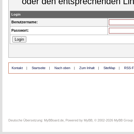
oder den entsprechenden Lin
Login
Benutzername:
Passwort:
Kontakt
|
Startseite
|
Nach oben
|
Zum Inhalt
|
SiteMap
|
RSS-F
Deutsche Übersetzung:
MyBBoard.de
, Powered by
MyBB
, © 2002-2026
MyBB Group