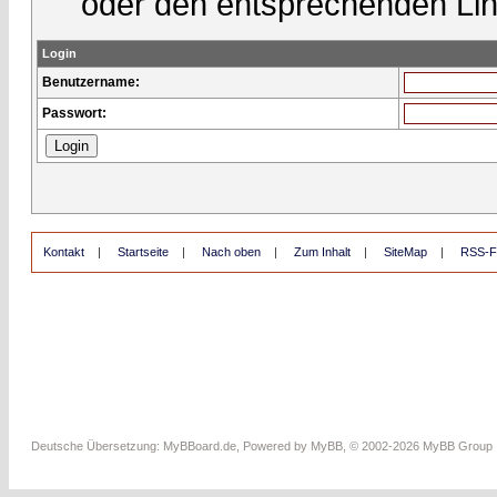
oder den entsprechenden Lin
Login
Benutzername:
Passwort:
Kontakt
|
Startseite
|
Nach oben
|
Zum Inhalt
|
SiteMap
|
RSS-F
Deutsche Übersetzung:
MyBBoard.de
, Powered by
MyBB
, © 2002-2026
MyBB Group