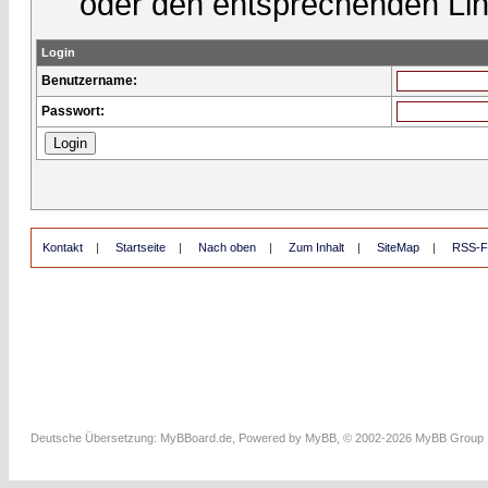
oder den entsprechenden Lin
Login
Benutzername:
Passwort:
Kontakt
|
Startseite
|
Nach oben
|
Zum Inhalt
|
SiteMap
|
RSS-F
Deutsche Übersetzung:
MyBBoard.de
, Powered by
MyBB
, © 2002-2026
MyBB Group