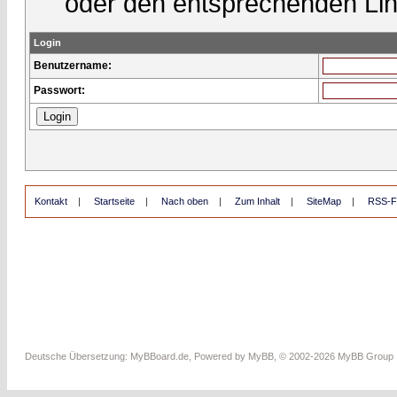
oder den entsprechenden Lin
Login
Benutzername:
Passwort:
Kontakt
|
Startseite
|
Nach oben
|
Zum Inhalt
|
SiteMap
|
RSS-F
Deutsche Übersetzung:
MyBBoard.de
, Powered by
MyBB
, © 2002-2026
MyBB Group