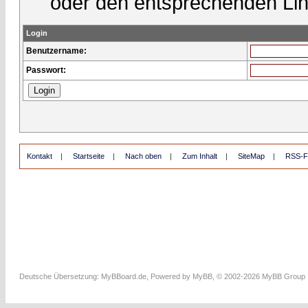
oder den entsprechenden Lin
Login
Benutzername:
Passwort:
Kontakt
|
Startseite
|
Nach oben
|
Zum Inhalt
|
SiteMap
|
RSS-F
Deutsche Übersetzung:
MyBBoard.de
, Powered by
MyBB
, © 2002-2026
MyBB Group