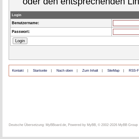
oder den entsprechenden Lin
Login
Benutzername:
Passwort:
Kontakt
|
Startseite
|
Nach oben
|
Zum Inhalt
|
SiteMap
|
RSS-F
Deutsche Übersetzung:
MyBBoard.de
, Powered by
MyBB
, © 2002-2026
MyBB Group