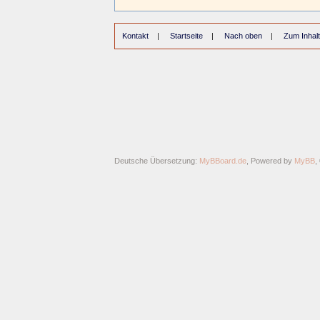
Kontakt
|
Startseite
|
Nach oben
|
Zum Inhalt
Deutsche Übersetzung:
MyBBoard.de
, Powered by
MyBB
,