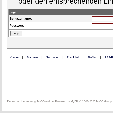
oder den entsprechenden Lin
Login
Benutzername:
Passwort:
Kontakt
|
Startseite
|
Nach oben
|
Zum Inhalt
|
SiteMap
|
RSS-F
Deutsche Übersetzung:
MyBBoard.de
, Powered by
MyBB
, © 2002-2026
MyBB Group