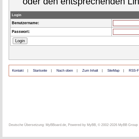
oder den entsprechenden Lin
Login
Benutzername:
Passwort:
Kontakt
|
Startseite
|
Nach oben
|
Zum Inhalt
|
SiteMap
|
RSS-F
Deutsche Übersetzung:
MyBBoard.de
, Powered by
MyBB
, © 2002-2026
MyBB Group