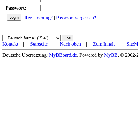
Passwort:
Registrierung?
|
Passwort vergessen?
Kontakt
|
Startseite
|
Nach oben
|
Zum Inhalt
|
Site
Deutsche Übersetzung:
MyBBoard.de
, Powered by
MyBB
, © 2002