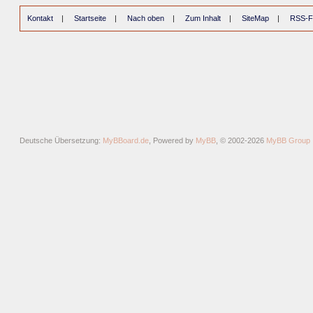
Kontakt
|
Startseite
|
Nach oben
|
Zum Inhalt
|
SiteMap
|
RSS-F
Deutsche Übersetzung:
MyBBoard.de
, Powered by
MyBB
, © 2002-2026
MyBB Group