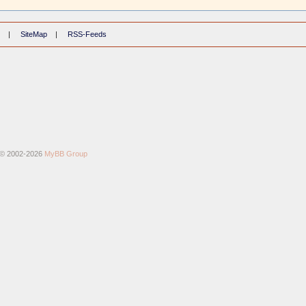
|
SiteMap
|
RSS-Feeds
 © 2002-2026
MyBB Group