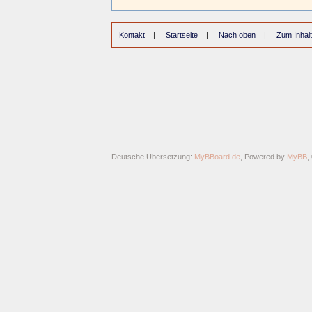
Kontakt
|
Startseite
|
Nach oben
|
Zum Inhalt
Deutsche Übersetzung:
MyBBoard.de
, Powered by
MyBB
,