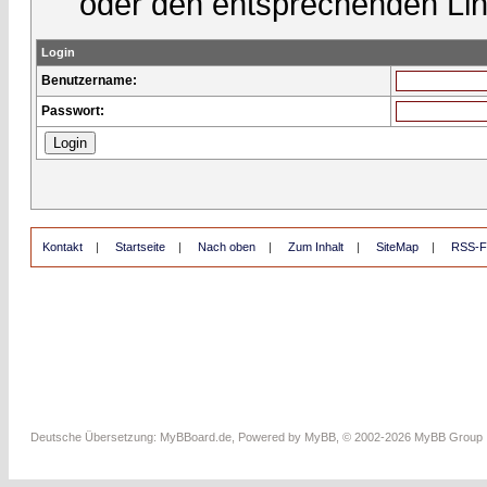
oder den entsprechenden Lin
Login
Benutzername:
Passwort:
Kontakt
|
Startseite
|
Nach oben
|
Zum Inhalt
|
SiteMap
|
RSS-F
Deutsche Übersetzung:
MyBBoard.de
, Powered by
MyBB
, © 2002-2026
MyBB Group