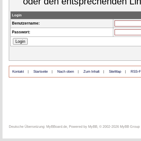
oder den entsprechenden Lin
Login
Benutzername:
Passwort:
Kontakt
|
Startseite
|
Nach oben
|
Zum Inhalt
|
SiteMap
|
RSS-F
Deutsche Übersetzung:
MyBBoard.de
, Powered by
MyBB
, © 2002-2026
MyBB Group