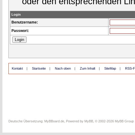
oder den entsprechenden Lin
Login
Benutzername:
Passwort:
Kontakt
|
Startseite
|
Nach oben
|
Zum Inhalt
|
SiteMap
|
RSS-F
Deutsche Übersetzung:
MyBBoard.de
, Powered by
MyBB
, © 2002-2026
MyBB Group