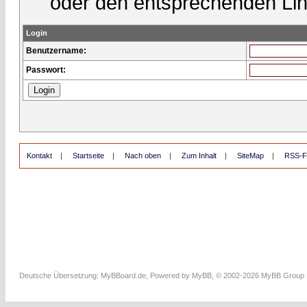
oder den entsprechenden Lin
Login
Benutzername:
Passwort:
Kontakt
|
Startseite
|
Nach oben
|
Zum Inhalt
|
SiteMap
|
RSS-F
Deutsche Übersetzung:
MyBBoard.de
, Powered by
MyBB
, © 2002-2026
MyBB Group