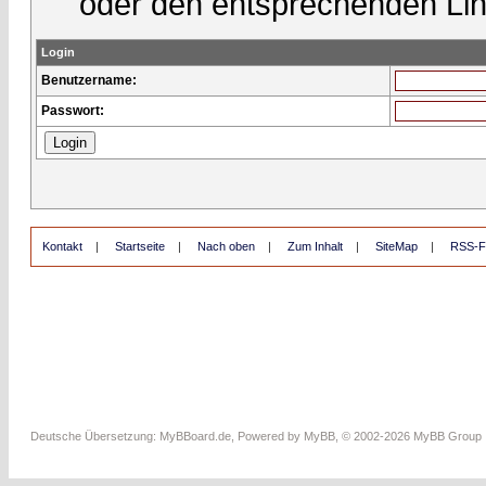
oder den entsprechenden Lin
Login
Benutzername:
Passwort:
Kontakt
|
Startseite
|
Nach oben
|
Zum Inhalt
|
SiteMap
|
RSS-F
Deutsche Übersetzung:
MyBBoard.de
, Powered by
MyBB
, © 2002-2026
MyBB Group