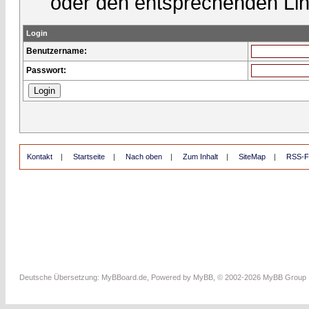
oder den entsprechenden Lin
Login
Benutzername:
Passwort:
Kontakt
|
Startseite
|
Nach oben
|
Zum Inhalt
|
SiteMap
|
RSS-F
Deutsche Übersetzung:
MyBBoard.de
, Powered by
MyBB
, © 2002-2026
MyBB Group