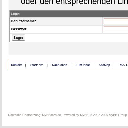
oder den entsprechenden Lin
Login
Benutzername:
Passwort:
Kontakt
|
Startseite
|
Nach oben
|
Zum Inhalt
|
SiteMap
|
RSS-F
Deutsche Übersetzung:
MyBBoard.de
, Powered by
MyBB
, © 2002-2026
MyBB Group