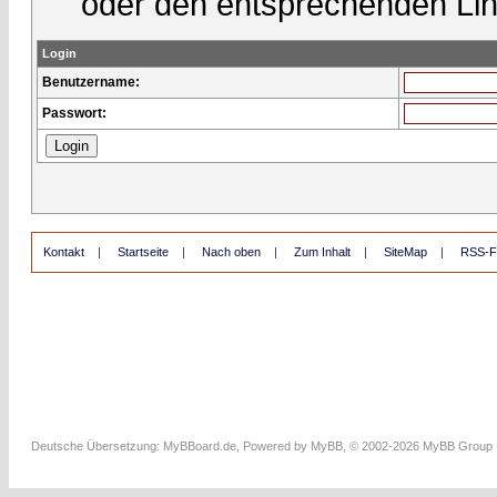
oder den entsprechenden Lin
Login
Benutzername:
Passwort:
Kontakt
|
Startseite
|
Nach oben
|
Zum Inhalt
|
SiteMap
|
RSS-F
Deutsche Übersetzung:
MyBBoard.de
, Powered by
MyBB
, © 2002-2026
MyBB Group