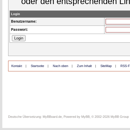
oder den entsprechenden Lin
Login
Benutzername:
Passwort:
Kontakt
|
Startseite
|
Nach oben
|
Zum Inhalt
|
SiteMap
|
RSS-F
Deutsche Übersetzung:
MyBBoard.de
, Powered by
MyBB
, © 2002-2026
MyBB Group