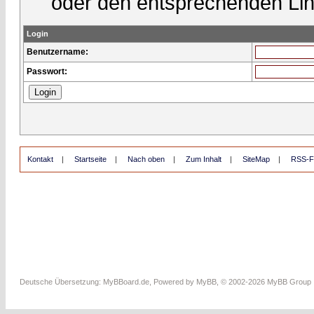
oder den entsprechenden Lin
Login
Benutzername:
Passwort:
Kontakt
|
Startseite
|
Nach oben
|
Zum Inhalt
|
SiteMap
|
RSS-F
Deutsche Übersetzung:
MyBBoard.de
, Powered by
MyBB
, © 2002-2026
MyBB Group