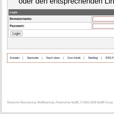
oder den entsprechenden Lin
Login
Benutzername:
Passwort:
Kontakt
|
Startseite
|
Nach oben
|
Zum Inhalt
|
SiteMap
|
RSS-F
Deutsche Übersetzung:
MyBBoard.de
, Powered by
MyBB
, © 2002-2026
MyBB Group