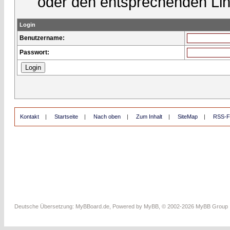
oder den entsprechenden Lin
Login
Benutzername:
Passwort:
Kontakt
|
Startseite
|
Nach oben
|
Zum Inhalt
|
SiteMap
|
RSS-F
Deutsche Übersetzung:
MyBBoard.de
, Powered by
MyBB
, © 2002-2026
MyBB Group