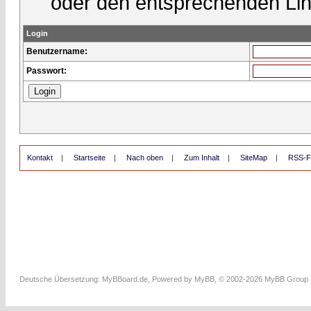
oder den entsprechenden Lin
Login
Benutzername:
Passwort:
Kontakt
|
Startseite
|
Nach oben
|
Zum Inhalt
|
SiteMap
|
RSS-F
Deutsche Übersetzung:
MyBBoard.de
, Powered by
MyBB
, © 2002-2026
MyBB Group