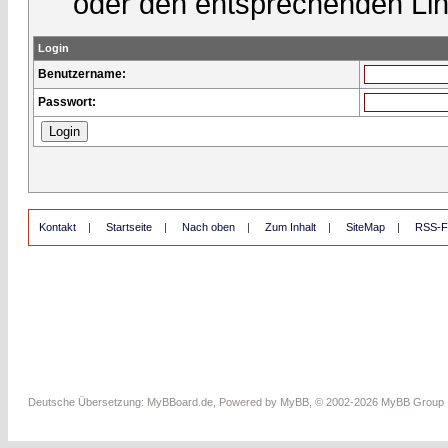
oder den entsprechenden Lin
Login
Benutzername:
Passwort:
Kontakt
|
Startseite
|
Nach oben
|
Zum Inhalt
|
SiteMap
|
RSS-F
Deutsche Übersetzung:
MyBBoard.de
, Powered by
MyBB
, © 2002-2026
MyBB Group