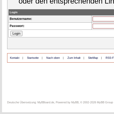
oder den entsprechenden Lin
Login
Benutzername:
Passwort:
Kontakt
|
Startseite
|
Nach oben
|
Zum Inhalt
|
SiteMap
|
RSS-F
Deutsche Übersetzung:
MyBBoard.de
, Powered by
MyBB
, © 2002-2026
MyBB Group