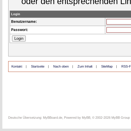
oder den entsprechenden Lin
Login
Benutzername:
Passwort:
Kontakt
|
Startseite
|
Nach oben
|
Zum Inhalt
|
SiteMap
|
RSS-F
Deutsche Übersetzung:
MyBBoard.de
, Powered by
MyBB
, © 2002-2026
MyBB Group