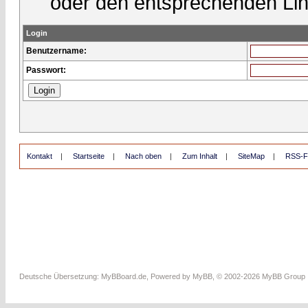
oder den entsprechenden Lin
Login
Benutzername:
Passwort:
Kontakt
|
Startseite
|
Nach oben
|
Zum Inhalt
|
SiteMap
|
RSS-F
Deutsche Übersetzung:
MyBBoard.de
, Powered by
MyBB
, © 2002-2026
MyBB Group