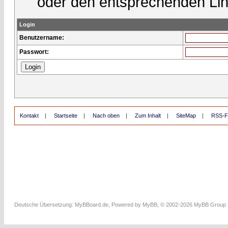
oder den entsprechenden Lin
Login
Benutzername:
Passwort:
Kontakt
|
Startseite
|
Nach oben
|
Zum Inhalt
|
SiteMap
|
RSS-F
Deutsche Übersetzung:
MyBBoard.de
, Powered by
MyBB
, © 2002-2026
MyBB Group