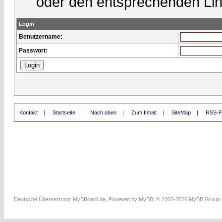
oder den entsprechenden Lin
Login
Benutzername:
Passwort:
Kontakt
|
Startseite
|
Nach oben
|
Zum Inhalt
|
SiteMap
|
RSS-F
Deutsche Übersetzung:
MyBBoard.de
, Powered by
MyBB
, © 2002-2026
MyBB Group