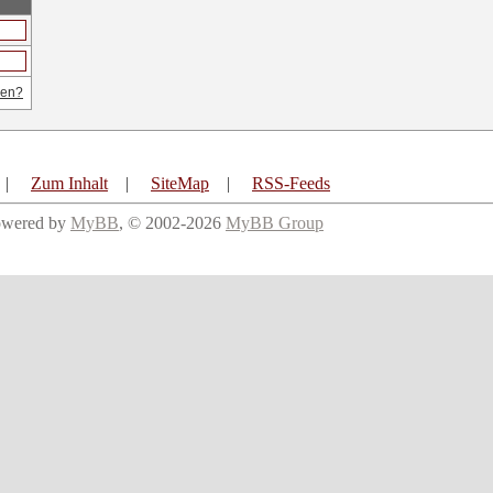
sen?
|
Zum Inhalt
|
SiteMap
|
RSS-Feeds
owered by
MyBB
, © 2002-2026
MyBB Group