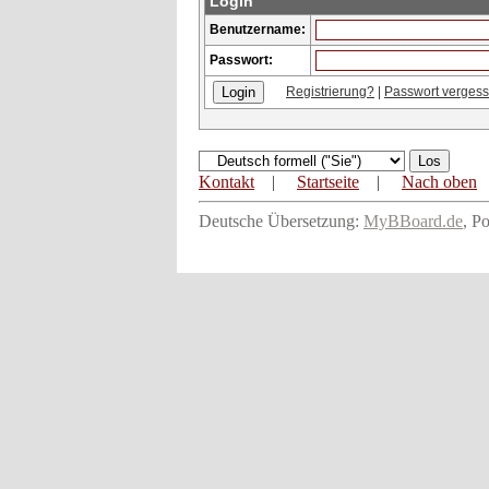
Login
Benutzername:
Passwort:
Registrierung?
|
Passwort verges
Kontakt
|
Startseite
|
Nach oben
Deutsche Übersetzung:
MyBBoard.de
, P