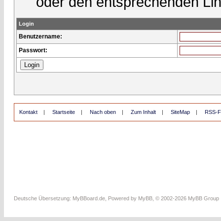
oder den entsprechenden Lin
Login
Benutzername:
Passwort:
Kontakt
|
Startseite
|
Nach oben
|
Zum Inhalt
|
SiteMap
|
RSS-F
Deutsche Übersetzung:
MyBBoard.de
, Powered by
MyBB
, © 2002-2026
MyBB Group