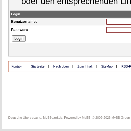
oder den entsprechenden Lin
Login
Benutzername:
Passwort:
Kontakt
|
Startseite
|
Nach oben
|
Zum Inhalt
|
SiteMap
|
RSS-F
Deutsche Übersetzung:
MyBBoard.de
, Powered by
MyBB
, © 2002-2026
MyBB Group