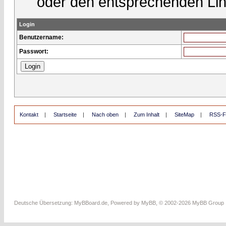
oder den entsprechenden Lin
Login
Benutzername:
Passwort:
Kontakt
|
Startseite
|
Nach oben
|
Zum Inhalt
|
SiteMap
|
RSS-F
Deutsche Übersetzung:
MyBBoard.de
, Powered by
MyBB
, © 2002-2026
MyBB Group