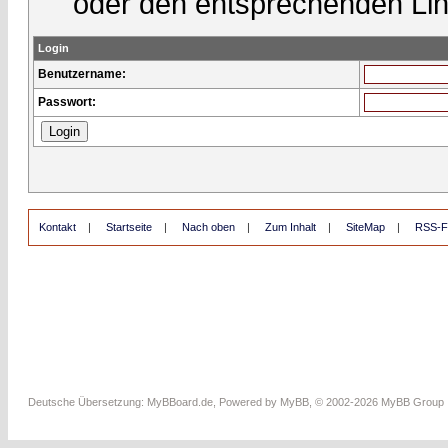
oder den entsprechenden Lin
Login
Benutzername:
Passwort:
Kontakt
|
Startseite
|
Nach oben
|
Zum Inhalt
|
SiteMap
|
RSS-F
Deutsche Übersetzung:
MyBBoard.de
, Powered by
MyBB
, © 2002-2026
MyBB Group