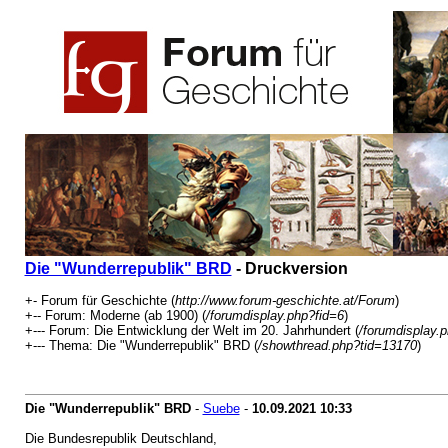
Die "Wunderrepublik" BRD
- Druckversion
+- Forum für Geschichte (
http://www.forum-geschichte.at/Forum
)
+-- Forum: Moderne (ab 1900) (
/forumdisplay.php?fid=6
)
+--- Forum: Die Entwicklung der Welt im 20. Jahrhundert (
/forumdisplay.
+--- Thema: Die "Wunderrepublik" BRD (
/showthread.php?tid=13170
)
Die "Wunderrepublik" BRD
-
Suebe
-
10.09.2021
10:33
Die Bundesrepublik Deutschland,