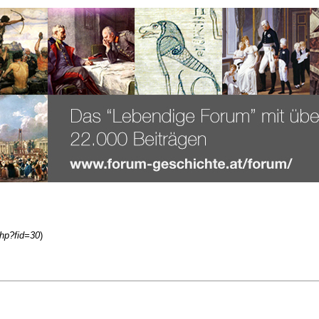
php?fid=30
)