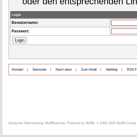
oder den entsprechenden Lin
Login
Benutzername:
Passwort:
Kontakt
|
Startseite
|
Nach oben
|
Zum Inhalt
|
SiteMap
|
RSS-F
Deutsche Übersetzung:
MyBBoard.de
, Powered by
MyBB
, © 2002-2026
MyBB Group