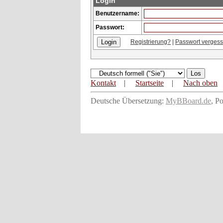
Login
Benutzername:
Passwort:
Registrierung?
|
Passwort verges
Kontakt
|
Startseite
|
Nach oben
Deutsche Übersetzung:
MyBBoard.de
, P