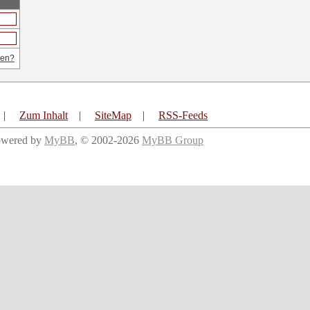
sen?
|
Zum Inhalt
|
SiteMap
|
RSS-Feeds
owered by
MyBB
, © 2002-2026
MyBB Group