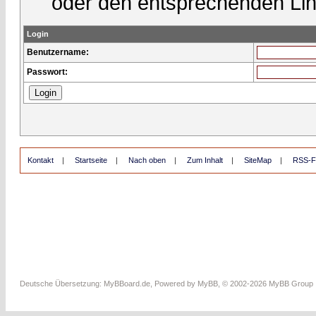
oder den entsprechenden Lin
Login
Benutzername:
Passwort:
Kontakt
|
Startseite
|
Nach oben
|
Zum Inhalt
|
SiteMap
|
RSS-F
Deutsche Übersetzung:
MyBBoard.de
, Powered by
MyBB
, © 2002-2026
MyBB Group